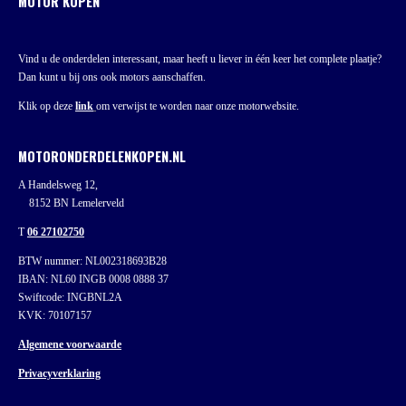
MOTOR KOPEN
Vind u de onderdelen interessant, maar heeft u liever in één keer het complete plaatje?
Dan kunt u bij ons ook motors aanschaffen.
Klik op deze
link
om verwijst te worden naar onze motorwebsite.
MOTORONDERDELENKOPEN.NL
A Handelsweg 12,
8152 BN Lemelerveld
T
06 27102750
BTW nummer: NL002318693B28
IBAN: NL60 INGB 0008 0888 37
Swiftcode: INGBNL2A
KVK: 70107157
Algemene voorwaarde
Privacyverklaring