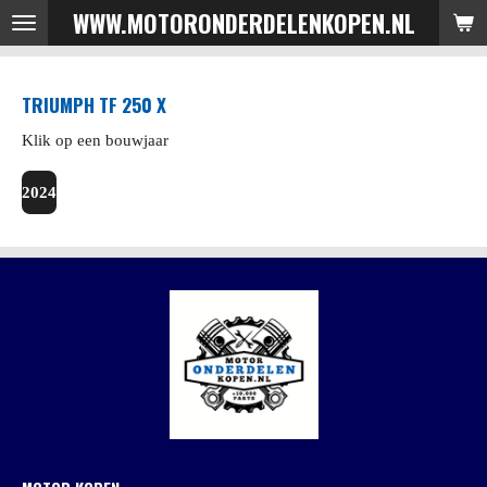
WWW.MOTORONDERDELENKOPEN.NL
Ga
direct
naar
TRIUMPH TF 250 X
de
hoofdinhoud
Klik op een bouwjaar
2024