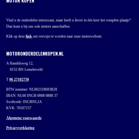
MOTOR KOPEN
Vind u de onderdelen interessant, maar heeft u liever in één keer het complete plaatje?
Dan kunt u bij ons ook motors aanschaffen.
Klik op deze
link
om verwijst te worden naar onze motorwebsite.
MOTORONDERDELENKOPEN.NL
A Handelsweg 12,
8152 BN Lemelerveld
T
06 27102750
BTW nummer: NL002318693B28
IBAN: NL60 INGB 0008 0888 37
Swiftcode: INGBNL2A
KVK: 70107157
Algemene voorwaarde
Privacyverklaring