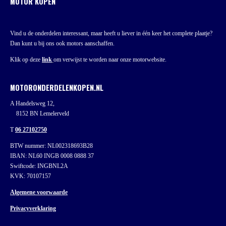
MOTOR KOPEN
Vind u de onderdelen interessant, maar heeft u liever in één keer het complete plaatje?
Dan kunt u bij ons ook motors aanschaffen.
Klik op deze
link
om verwijst te worden naar onze motorwebsite.
MOTORONDERDELENKOPEN.NL
A Handelsweg 12,
8152 BN Lemelerveld
T
06 27102750
BTW nummer: NL002318693B28
IBAN: NL60 INGB 0008 0888 37
Swiftcode: INGBNL2A
KVK: 70107157
Algemene voorwaarde
Privacyverklaring