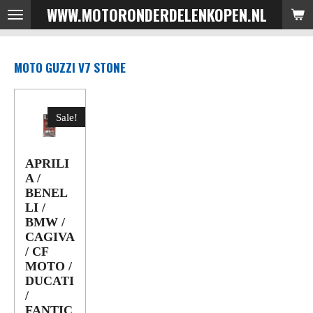
WWW.MOTORONDERDELENKOPEN.NL
Ga
direct
naar
MOTO GUZZI V7 STONE
de
hoofdinhoud
Sale!
APRILI
A /
BENEL
LI /
BMW /
CAGIVA
/ CF
MOTO /
DUCATI
/
FANTIC