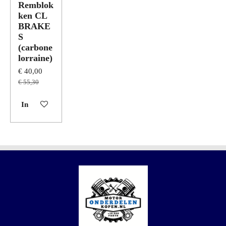
Remblok
ken CL
BRAKE
S
(carbone
lorraine)
€ 40,00
€ 55,30
In winkelwagen