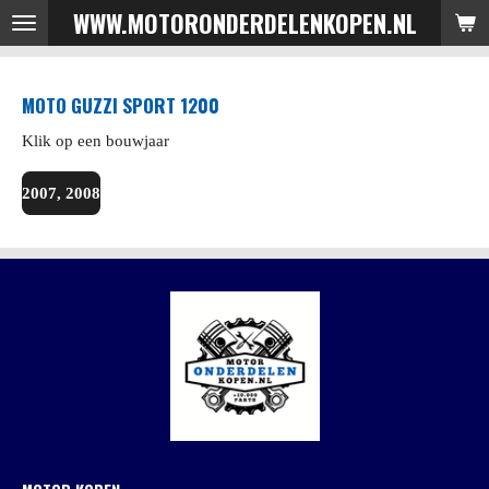
WWW.MOTORONDERDELENKOPEN.NL
Ga
direct
naar
MOTO GUZZI SPORT 1200
de
hoofdinhoud
Klik op een bouwjaar
2007, 2008