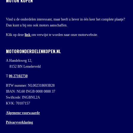
MOTOR KOPEN
Vind u de onderdelen interessant, maar heeft u liever in één keer het complete plaatje?
Dan kunt u bij ons ook motors aanschaffen.
Klik op deze
link
om verwijst te worden naar onze motorwebsite.
MOTORONDERDELENKOPEN.NL
A Handelsweg 12,
8152 BN Lemelerveld
T
06 27102750
BTW nummer: NL002318693B28
IBAN: NL60 INGB 0008 0888 37
Swiftcode: INGBNL2A
KVK: 70107157
Algemene voorwaarde
Privacyverklaring