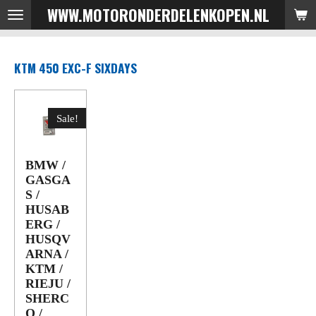
WWW.MOTORONDERDELENKOPEN.NL
Ga
direct
naar
KTM 450 EXC-F SIXDAYS
de
hoofdinhoud
Sale!
BMW /
GASGA
S /
HUSAB
ERG /
HUSQV
ARNA /
KTM /
RIEJU /
SHERC
O /