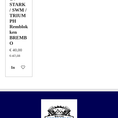
STARK
/ SWM /
TRIUM
PH
Remblok
ken
BREMB
O
€ 40,00
€ 47,38
In winkelwagen