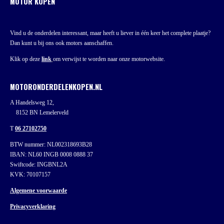
MOTOR KOPEN
Vind u de onderdelen interessant, maar heeft u liever in één keer het complete plaatje?
Dan kunt u bij ons ook motors aanschaffen.
Klik op deze
link
om verwijst te worden naar onze motorwebsite.
MOTORONDERDELENKOPEN.NL
A Handelsweg 12,
8152 BN Lemelerveld
T
06 27102750
BTW nummer: NL002318693B28
IBAN: NL60 INGB 0008 0888 37
Swiftcode: INGBNL2A
KVK: 70107157
Algemene voorwaarde
Privacyverklaring