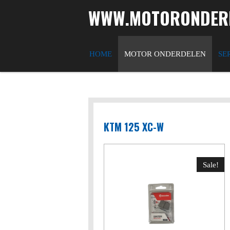
WWW.MOTORONDERD
Ga
direct
naar
de
HOME
MOTOR ONDERDELEN
SE
hoofdinhoud
KTM 125 XC-W
Sale!