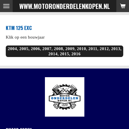
WWW.MOTORONDERDELENKOPEN.NL
Ga
direct
naar
KTM 125 EXC
de
hoofdinhoud
Klik op een bouwjaar
2004, 2005, 2006, 2007, 2008, 2009, 2010, 2011, 2012, 2013,
2014, 2015, 2016