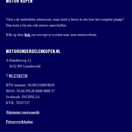
MOTOR KOPEN
Vind u de onderdelen interessant, maar heeft u liever in één keer het complete plaatje?
Dan kunt u bij ons ook motors aanschaffen.
Klik op deze
link
om verwijst te worden naar onze motorwebsite.
MOTORONDERDELENKOPEN.NL
A Handelsweg 12,
8152 BN Lemelerveld
T
06 27102750
BTW nummer: NL002318693B28
IBAN: NL60 INGB 0008 0888 37
Swiftcode: INGBNL2A
KVK: 70107157
Algemene voorwaarde
Privacyverklaring