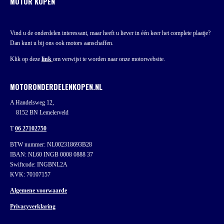
MOTOR KOPEN
Vind u de onderdelen interessant, maar heeft u liever in één keer het complete plaatje?
Dan kunt u bij ons ook motors aanschaffen.
Klik op deze
link
om verwijst te worden naar onze motorwebsite.
MOTORONDERDELENKOPEN.NL
A Handelsweg 12,
8152 BN Lemelerveld
T
06 27102750
BTW nummer: NL002318693B28
IBAN: NL60 INGB 0008 0888 37
Swiftcode: INGBNL2A
KVK: 70107157
Algemene voorwaarde
Privacyverklaring