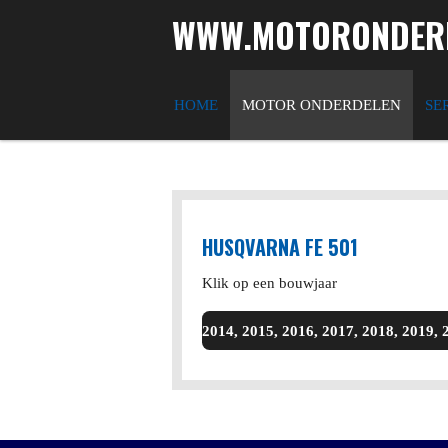
WWW.MOTORONDERD
Ga
direct
naar
de
HOME
MOTOR ONDERDELEN
SE
hoofdinhoud
HUSQVARNA FE 501
Klik op een bouwjaar
2014, 2015, 2016, 2017, 2018, 2019, 