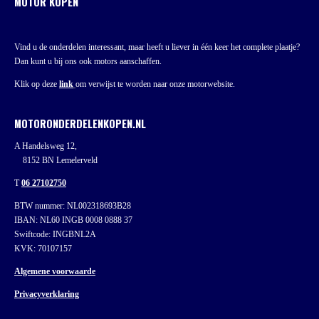
MOTOR KOPEN
Vind u de onderdelen interessant, maar heeft u liever in één keer het complete plaatje?
Dan kunt u bij ons ook motors aanschaffen.
Klik op deze
link
om verwijst te worden naar onze motorwebsite.
MOTORONDERDELENKOPEN.NL
A Handelsweg 12,
8152 BN Lemelerveld
T
06 27102750
BTW nummer: NL002318693B28
IBAN: NL60 INGB 0008 0888 37
Swiftcode: INGBNL2A
KVK: 70107157
Algemene voorwaarde
Privacyverklaring