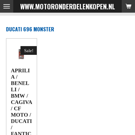
WWW.MOTORONDERDELENKOPEN.NL
Ga
direct
naar
DUCATI 696 MONSTER
de
hoofdinhoud
Sale!
APRILI
A /
BENEL
LI /
BMW /
CAGIVA
/ CF
MOTO /
DUCATI
/
FANTIC