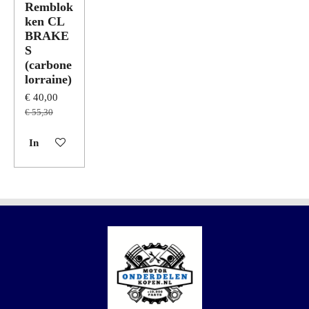
Remblok
ken CL
BRAKE
S
(carbone
lorraine)
€ 40,00
€ 55,30
In winkelwagen