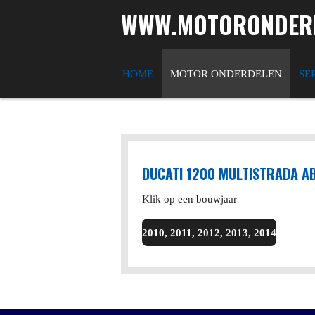
WWW.MOTORONDERD
Ga
direct
naar
de
HOME
MOTOR ONDERDELEN
SE
hoofdinhoud
DUCATI 1200 MULTISTRADA A
Klik op een bouwjaar
2010, 2011, 2012, 2013, 2014