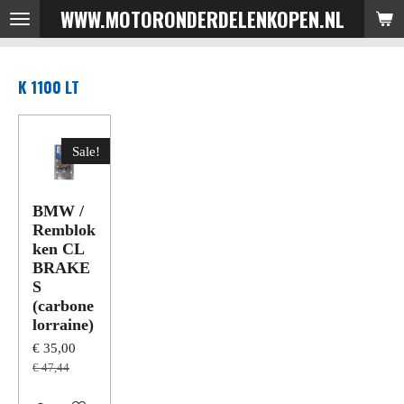
WWW.MOTORONDERDELENKOPEN.NL
Ga
direct
naar
K 1100 LT
de
hoofdinhoud
Sale!
BMW /
Remblok
ken CL
BRAKE
S
(carbone
lorraine)
€ 35,00
€ 47,44